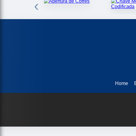
‹
Home