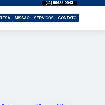
(41)
3015-6662
(41)
99685-0943
(41)
3015-6662
RESA
MISSÃO
SERVIÇOS
CONTATO